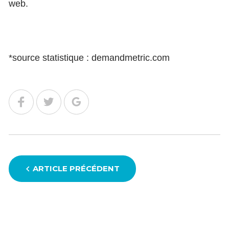
web.
*source statistique : demandmetric.com
Facebook
Twitter
Google+
Navigation
ARTICLE PRÉCÉDENT
de
l’article